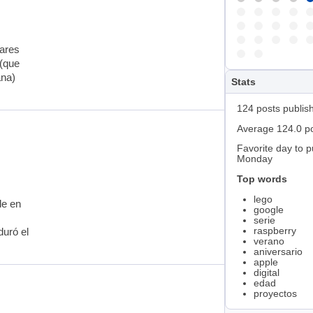
bares
 (que
ana)
Stats
124 posts publis
Average 124.0 p
Favorite day to p
Monday
Top words
lego
de en
google
serie
raspberry
duró el
verano
aniversario
apple
digital
edad
proyectos