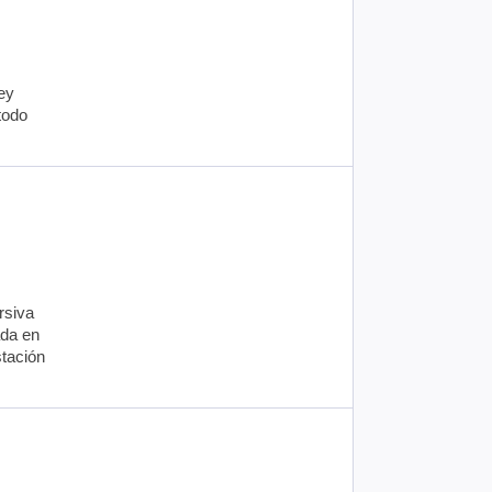
ey
todo
rsiva
ada en
stación