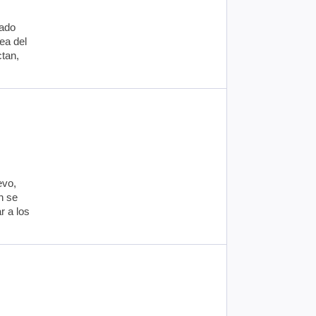
sado
ea del
ctan,
evo,
n se
r a los