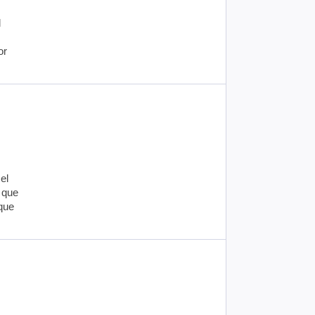
l
or
el
 que
que