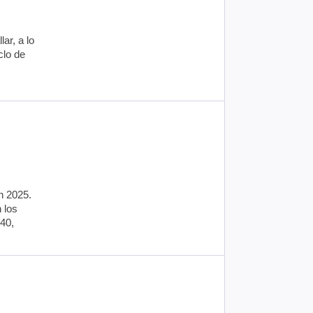
ar, a lo
clo de
n 2025.
n los
 40,