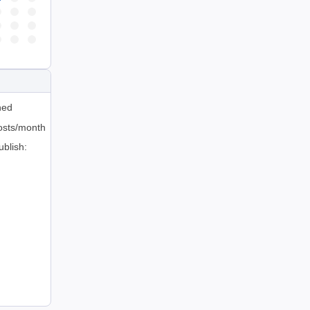
hed
osts/month
ublish: