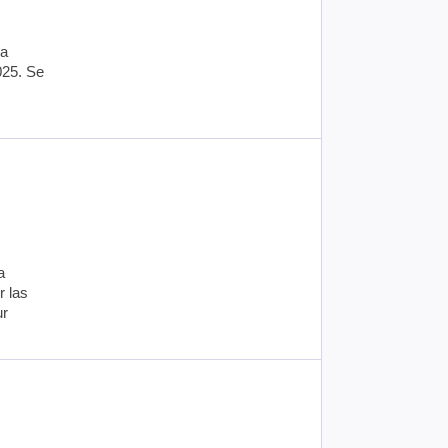
ma
025. Se
a
r las
ur