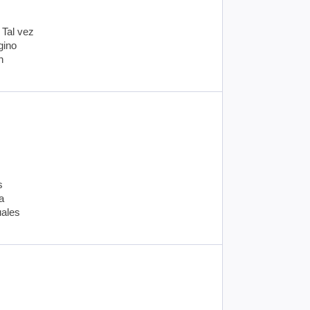
 Tal vez
gino
n
s
a
uales