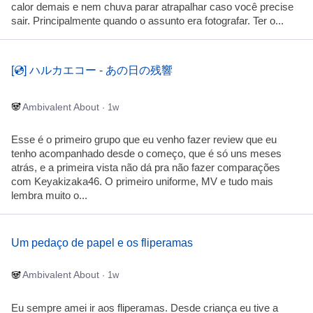
calor demais e nem chuva parar atrapalhar caso você precise
sair. Principalmente quando o assunto era fotografar. Ter o...
[💿] ハルカエコー - あの日の残響
Ambivalent About
· 1w
Esse é o primeiro grupo que eu venho fazer review que eu
tenho acompanhado desde o começo, que é só uns meses
atrás, e a primeira vista não dá pra não fazer comparações
com Keyakizaka46. O primeiro uniforme, MV e tudo mais
lembra muito o...
Um pedaço de papel e os fliperamas
Ambivalent About
· 1w
Eu sempre amei ir aos fliperamas. Desde criança eu tive a