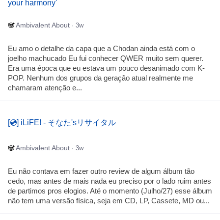
your harmony'
Ambivalent About
· 3w
Eu amo o detalhe da capa que a Chodan ainda está com o
joelho machucado Eu fui conhecer QWER muito sem querer.
Era uma época que eu estava um pouco desanimado com K-
POP. Nenhum dos grupos da geração atual realmente me
chamaram atenção e...
[💿] iLiFE! - そなた'sリサイタル
Ambivalent About
· 3w
Eu não contava em fazer outro review de algum álbum tão
cedo, mas antes de mais nada eu preciso por o lado ruim antes
de partimos pros elogios. Até o momento (Julho/27) esse álbum
não tem uma versão física, seja em CD, LP, Cassete, MD ou...