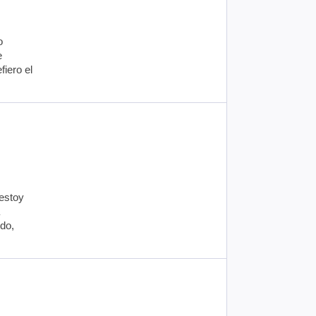
o
e
fiero el
estoy
ido,