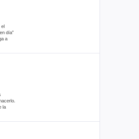
 el
en día”
ga a
s
hacerlo.
 la