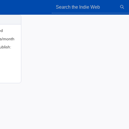
ed
ts/month
ublish: