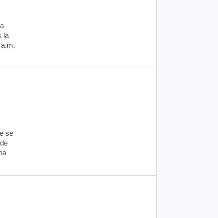
na
 la
 a.m.
e se
 de
na