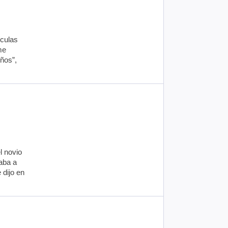
ículas
me
ños”,
l novio
aba a
 dijo en