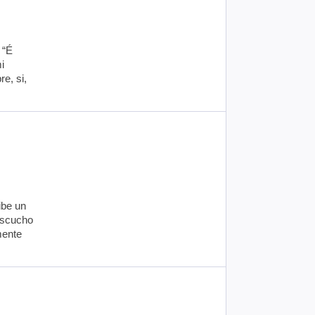
 “É
i
re, si,
ibe un
 Escucho
mente