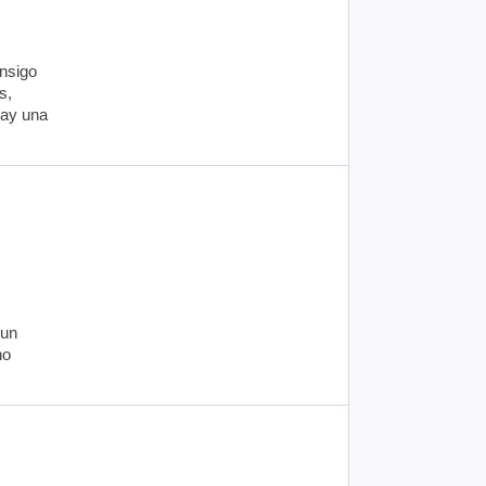
onsigo
s,
Hay una
 un
no