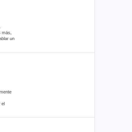
.
s más,
ablar un
amente
 el