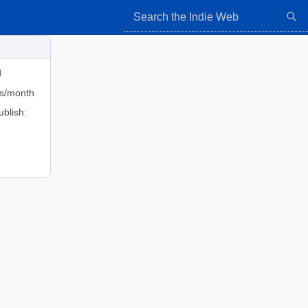
d
ts/month
ublish: