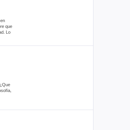
 en
bre que
ad. Lo
. ¿Que
sofía,