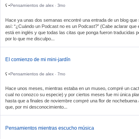
Pensamientos de alex
· 3mo
Hace ya unas dos semanas encontré una entrada de un blog que s
así: “¿Cuándo un Podcast no es un Podcast?” (Cabe aclarar que e
está en inglés y que todas las citas que ponga fueron traducidas p
por lo que me disculpo...
El comienzo de mi mini-jardín
Pensamientos de alex
· 7mo
Hace unos meses, mientras estaba en un museo, compré un cact
cual no conozco su especie) y por ciertos meses fue mi única pla
hasta que a finales de noviembre compré una flor de nochebuena 
que, por mi desconocimiento...
Pensamientos mientras escucho música