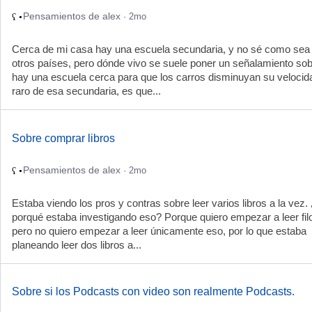
Pensamientos de alex
· 2mo
Cerca de mi casa hay una escuela secundaria, y no sé como sea
otros países, pero dónde vivo se suele poner un señalamiento so
hay una escuela cerca para que los carros disminuyan su velocid
raro de esa secundaria, es que...
Sobre comprar libros
Pensamientos de alex
· 2mo
Estaba viendo los pros y contras sobre leer varios libros a la vez
porqué estaba investigando eso? Porque quiero empezar a leer filo
pero no quiero empezar a leer únicamente eso, por lo que estaba
planeando leer dos libros a...
Sobre si los Podcasts con video son realmente Podcasts.