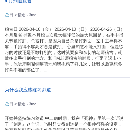
4 月剑道反省
日々精進
· 3mo
稽古日 2026-04-10（金） 2026-04-19（日） 2026-04-26（日）
本月反省 导致本月稽古次数大幅降低的最大原因是，右手中指
关节被打肿。总被打手是因为自己总是打刺面，左手主导得不
够，手抬得不够高才总是被打。 心里知道不能只打面，但是练
习的时候还是不敢打别的，这时就要多和亲切的老师稽古，就
敢多出手打别的地方。和 TM老师稽古的时候，打歪了退击小
手，他呲牙咧嘴笑嘻嘻地和我抱怨了好几次，让我以后更想多
打拿不准的部位了。...
为什么我应该练习剑道
日々精進
· 3mo
开始并坚持练习剑道 中二病时期，我在『死神』里第一次听说
了『剑道』这个词。当时只觉得剑道是一个很帅很强的设定，
没有想过现实生活中作为武道以及竞技运动的剑道是什么样。