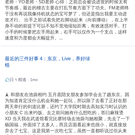
老师・YO老师・SD老师 心得：之前总会被说进攻的时候太有
节奏感，最近的稽古主要在打乱节奏方面下了功夫。FM老师终
于没有再说我像待机状态的宝可梦了，但还是指出我要主动进
攻才行。 出手之前试着先把右脚动起来（向前挪动），在上半
身不动的前提下可以不知不觉地缩短距离，有效迷惑对手。打
小手的时候要把左手用起来，右手可以仅作为一个支点，这样
速度和力度都会大幅提升。...
最近的三件好事 4：东京，Live，养好绿
植
日々精進
· 1mo
🗼 和朋友在池袋相约 五月底陪女朋友参加学会去了趟东京。因
为知道肯定没什么机会和她一起玩，所以除了去看了正好在那
两天举行的剑道比赛，还约了大学院时期去高知实习时认识的
小朋友 C 出来约饭。去之前问她有什么想吃的，答曰麻辣烫
XD 当天我在武道馆看完比赛转场去池袋与她相聚，先去了一下
杨国福，外面排了太多人，而且店面看起来也很小，就直接放
弃去了七宝。这是我第一次吃七宝，虽然一直都听说过但从来