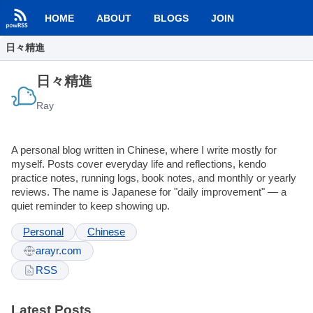
HOME
ABOUT
BLOGS
JOIN
日々精進
日々精進
Ray
A personal blog written in Chinese, where I write mostly for
myself. Posts cover everyday life and reflections, kendo
practice notes, running logs, book notes, and monthly or yearly
reviews. The name is Japanese for "daily improvement" — a
quiet reminder to keep showing up.
Personal
Chinese
arayr.com
RSS
Latest Posts