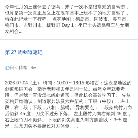
今年七月的三连休去了德岛，来了一次不是很常规的自驾游，
也算是第一次真正意义上在没车基本上玩不了的地方自驾了，
特在此记录一下行程。 点亮地图：德岛市、阿波市、美马市、
鸣门市、吉野川市、板野町 Day 1：坐巴士去德岛租车与女朋
友相会...
第 27 周剑道笔记
日々精進
· 4w
2026-07-04（土） 時間：10:00 ~ 16:15 形稽古：这次是地区的
剑道形讲习会，指导老师和去年是同一位。虽然今年就要考
段，但是我一直没怎么练剑道形，借此机会高效学习了。 先从
架构开始确认，剑道形共涉及六种架构：正眼（中段），左上
段，右上段，下段，八相，脇構。 异构要点： 上段架构竹刀向
后倾斜 45 度，刀尖不过分下落。 左上段竹刀向右倾斜 45 度，
右上段竹刀不倾斜。 下段的剑尖高度为对方膝盖以下 3~5 厘
米，注意刀尖不要超过对方体侧。...