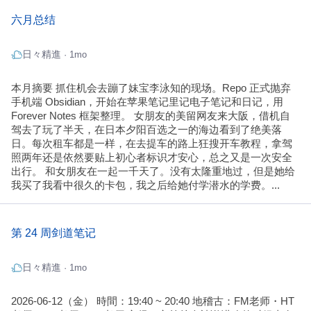
六月总结
日々精進
· 1mo
本月摘要 抓住机会去蹦了妹宝李泳知的现场。Repo 正式抛弃
手机端 Obsidian，开始在苹果笔记里记电子笔记和日记，用
Forever Notes 框架整理。 女朋友的美留网友来大阪，借机自
驾去了玩了半天，在日本夕阳百选之一的海边看到了绝美落
日。每次租车都是一样，在去提车的路上狂搜开车教程，拿驾
照两年还是依然要贴上初心者标识才安心，总之又是一次安全
出行。 和女朋友在一起一千天了。没有太隆重地过，但是她给
我买了我看中很久的卡包，我之后给她付学潜水的学费。...
第 24 周剑道笔记
日々精進
· 1mo
2026-06-12（金） 時間：19:40 ~ 20:40 地稽古：FM老师・HT