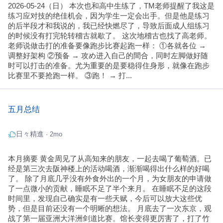
2026-05-24（日） 本次也和高中生练了，TM老师提醒了我这是
练习应对技的绝佳机会，因为学生一定会出手。但是他是练习
的后半段才和我说的，我已经快燃尽了，导致后面成人组练习
的时候没有打完轮转稽古就歇了。 这次地稽古也找了高老师。
老师说做击打的准备要像跑步比赛起跑一样： ①各就各位 →
调整好架构 ②预备 → 攻め进入自己的間合，同时左脚做好随
时可以打击的准备。尤为重要的是要稳得住身形，就像在跑步
比赛里不要抢跑一样。 ③跑！ → 打...
五月总结
日々精進
· 2mo
本月摘要 黄金周见了从高知来的朋友，一起去喝了葡萄酒。已
经是第三次去阪神楼上的活动喝酒，渐渐喝得出什么样的好喝
了。 除了月底几乎没有外食外出的一个月，为女朋友的申请做
了一点微小的贡献，睡眠不足了半个来月。 在睡眠不足的这段
时间里，发现自己确实是有一些天赋，今后可以放大这些优
势，但是目前还没有一个明晰的想法。 月底去了一次东京，观
战了第一届亚洲大洋洲剑道比赛。馆长变得更厉害了，打了竹