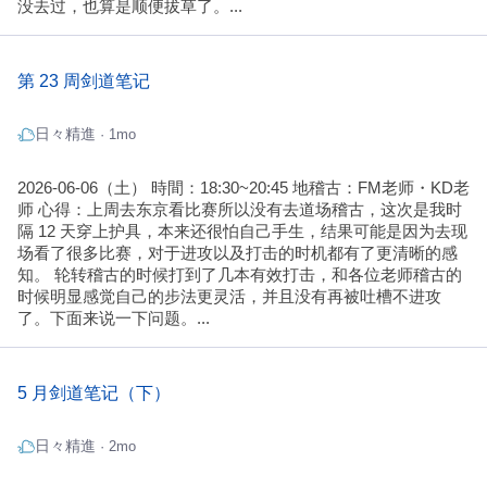
没去过，也算是顺便拔草了。...
第 23 周剑道笔记
日々精進
· 1mo
2026-06-06（土） 時間：18:30~20:45 地稽古：FM老师・KD老
师 心得：上周去东京看比赛所以没有去道场稽古，这次是我时
隔 12 天穿上护具，本来还很怕自己手生，结果可能是因为去现
场看了很多比赛，对于进攻以及打击的时机都有了更清晰的感
知。 轮转稽古的时候打到了几本有效打击，和各位老师稽古的
时候明显感觉自己的步法更灵活，并且没有再被吐槽不进攻
了。下面来说一下问题。...
5 月剑道笔记（下）
日々精進
· 2mo