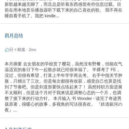
新歌越来越无聊了，而且总是听着东西感觉有些信息过载。目
前在用本地音乐播放器听下载下来的自己喜欢的歌。 我不再在
睡前看手机了。我把 kindle...
四月总结
日々精進
· 2mo
本月摘要 去女朋友的学校赏了樱花，虽然没有野餐，但能在气
温适宜的春日下午一起散步就已经很幸福了。 半裸考了 FE，
没过，但很有希望，打算上半年学学再去考。 右手中指关节肿
胀，只稽古了三次。但是每次都很有收获，感觉自己也算是找
到了节奏吧。但是剑道形要快点练起来了！ 虽然转职方面进展
不太顺利，但是这个月对于我来说是调整心态的一个月，也调
整了接下来的行动方针。 本月输入 书 Wonder - 读完了奇迹男
孩原著，很暖心的故事，多视角的写法很喜欢。 『鉄道銀河の
夜』...